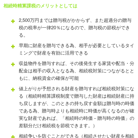
相続時精算課税のメリットとしては
2,500万円までは贈与税がかからず、また超過分の贈与
税の税率が一律20％になるので、贈与税の節税ができ
る。
早期に財産を贈与できる為、相手が必要としているタイ
ミングで財産を有効に活用できる
収益物件を贈与すれば、その後発生する家賃や配当・分
配金は相手の収入となる為、相続税対策につながるとと
もに、納税資金の確保が可能
値上がりが予想される財産を贈与すれば相続税対策にな
る（相続時精算課税制度で贈与した財産は相続財産に持
ち戻しますが、このときの持ち戻す金額は贈与時の時価
である為、贈与時よりも相続時に時価が高くなるのが確
実な財産であれば、「相続時の時価－贈与時の時価」の
差額分だけ相続税を節税できます。）
相続争いを防ぐことができる（相続させたい財産を相続