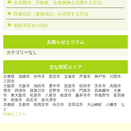
生前贈与、不動産、生命保険を活用する方法
民事信託（家族信託）を活用する方法
相続手続きの流れ
お知らせとコラム
カテゴリーなし
主な対応エリア
兵庫県 尼崎市 伊丹市 西宮市 宝塚市 芦屋市 神戸市 川西市
三田市
大阪府 大阪市 池田市 豊中市 箕面市 吹田市 茨木市 高槻市
堺市 摂津市 寝屋川市 交野市 守口市 門真市 四条畷市 大東
市 東大阪市 松原市 八尾市 柏原市 藤井寺市 羽曳野市 富田林
市 和泉市 高石市 泉大津市
京都府 京都市 長岡京市 向日市 京田辺市 大山崎町 八幡市 な
ど
詳細はこちら