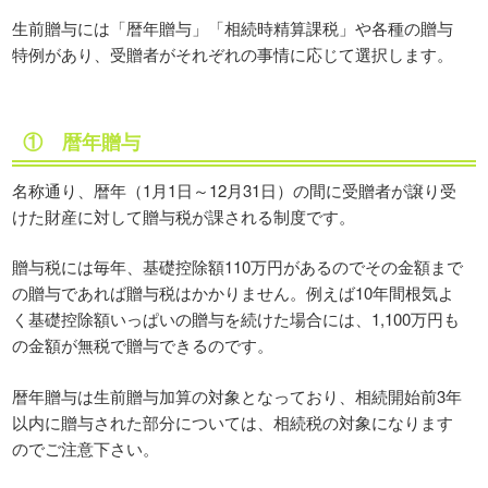
生前贈与には「暦年贈与」「相続時精算課税」や各種の贈与
特例があり、受贈者がそれぞれの事情に応じて選択します。
① 暦年贈与
名称通り、暦年（1月1日～12月31日）の間に受贈者が譲り受
けた財産に対して贈与税が課される制度です。
贈与税には毎年、基礎控除額110万円があるのでその金額まで
の贈与であれば贈与税はかかりません。例えば10年間根気よ
く基礎控除額いっぱいの贈与を続けた場合には、1,100万円も
の金額が無税で贈与できるのです。
暦年贈与は生前贈与加算の対象となっており、相続開始前3年
以内に贈与された部分については、相続税の対象になります
のでご注意下さい。